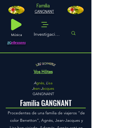
Familia
GANGNANT
Música
JjG
vibrasons
Vos Hôtes
A
gnès,
L
isa
J
ean-
J
acques
GANGNANT
Familia GANGNANT
Procedentes de una familia de viajeros “de
color Benetton”, Agnès, Jean-Jacques y
Lisa han viajado. Además, Agnès está en