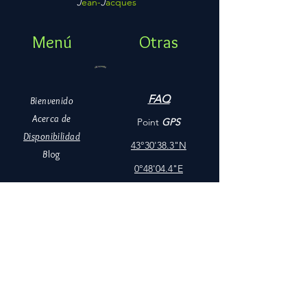
J
ean-
J
acques
GANGNANT
Menú
Otras
FAQ
Bienvenido
Acerca de
Point
GPS
Disponibilidad
43°30'38.3"N
B
log
0°48'04.4"E
I
nfos
Contacto