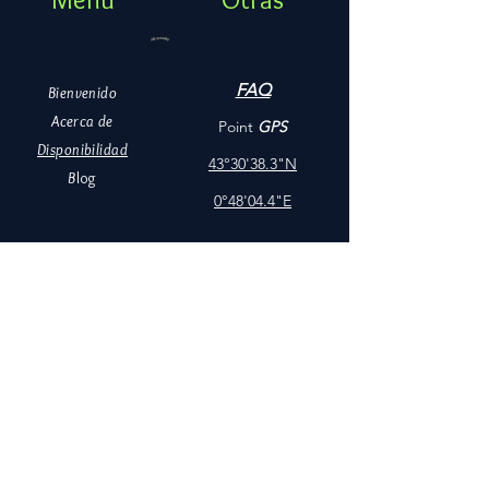
FAQ
Bienvenido
Acerca de
Point
GPS
Disponibilidad
43°30'38.3"N
B
log
0°48'04.4"E
I
nfos
Contacto
06 12 44 10 92
lesgoyaves32@gmail.com