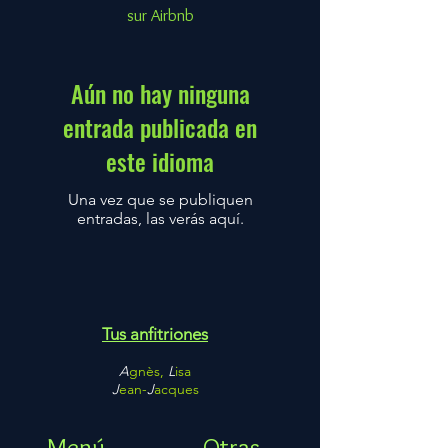
sur Airbnb
Aún no hay ninguna
entrada publicada en
este idioma
Una vez que se publiquen
entradas, las verás aquí.
Tus anfitriones
A
gnès,
L
isa
J
ean-
J
acques
GANGNANT
Menú
Otras