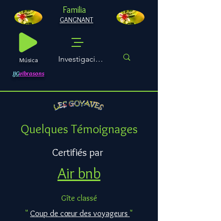
Familia
GANGNANT
Música
JjG
vibrasons
Quelques Témoignages
Certifiés par
Air bnb
Gîte classé
"
Coup de cœur des voyageurs
"